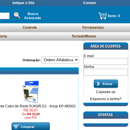
Indique o Site
Contato
Busca
Itens:
0
Avançada
Controle
Ferramentas
teria
Teclado/Mouse
E-mail
Ordenação:
Senha
Cadastre-se
Esqueceu a senha?
r de Cabo de Rede RJ45/RJ11 - Knup KP-M0002
R$ 36,67
Ou
R$ 33,00
com PIX