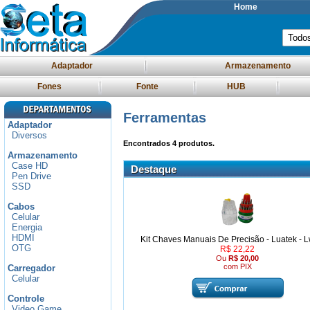
Home
Adaptador
Armazenamento
Fones
Fonte
HUB
Ferramentas
Adaptador
Diversos
Encontrados
4
produtos.
Armazenamento
Case HD
Destaque
Pen Drive
SSD
Cabos
Celular
Energia
HDMI
Kit Chaves Manuais De Precisão - Luatek - 
OTG
R$ 22,22
Ou
R$ 20,00
com PIX
Carregador
Celular
Controle
Video Game