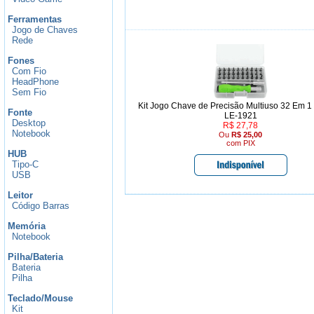
Ferramentas
Jogo de Chaves
Rede
Fones
Com Fio
HeadPhone
Sem Fio
Kit Jogo Chave de Precisão Multiuso 32 Em 1 -
Fonte
LE-1921
Desktop
R$ 27,78
Notebook
Ou
R$ 25,00
com PIX
HUB
Tipo-C
USB
Leitor
Código Barras
Memória
Notebook
Pilha/Bateria
Bateria
Pilha
Teclado/Mouse
Kit