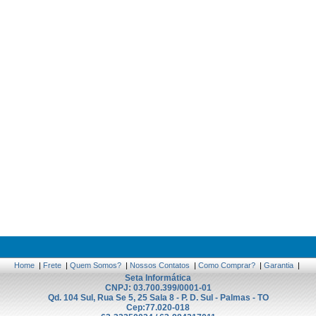
Home
|
Frete
|
Quem Somos?
|
Nossos Contatos
|
Como Comprar?
|
Garantia
|
Seta Informática
CNPJ: 03.700.399/0001-01
Qd. 104 Sul, Rua Se 5, 25 Sala 8 - P. D. Sul - Palmas - TO
Cep:77.020-018