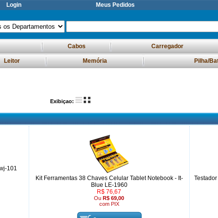
Login
Meus Pedidos
Cabos
Carregador
Leitor
Memória
Pilha/Ba
Exibiçao:
Lwj-101
Kit Ferramentas 38 Chaves Celular Tablet Notebook - It-
Testado
Blue LE-1960
R$ 76,67
Ou
R$ 69,00
com PIX