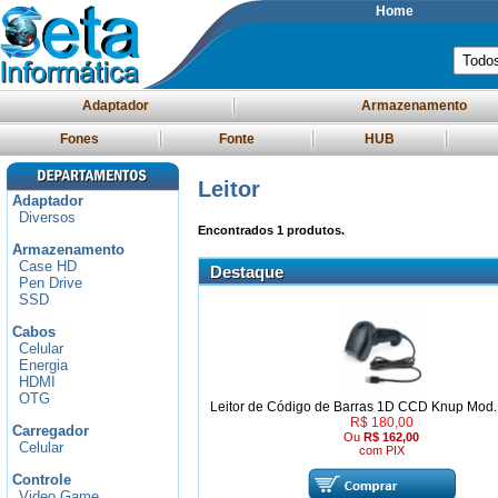
Home
Adaptador
Armazenamento
Fones
Fonte
HUB
Leitor
Adaptador
Diversos
Encontrados
1
produtos.
Armazenamento
Case HD
Destaque
Pen Drive
SSD
Cabos
Celular
Energia
HDMI
OTG
Leitor de Código de Barras 1D CCD Knup Mod
R$ 180,00
Carregador
Ou
R$ 162,00
Celular
com PIX
Controle
Video Game