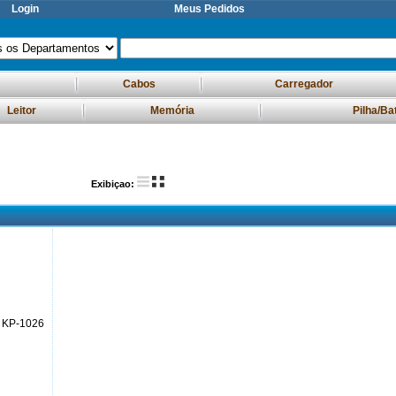
Login
Meus Pedidos
Cabos
Carregador
Leitor
Memória
Pilha/Ba
Exibiçao:
. KP-1026