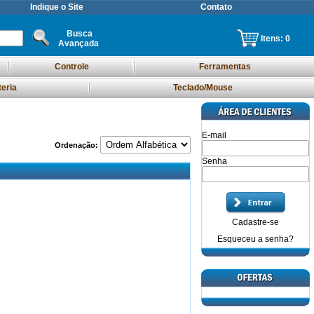
Indique o Site
Contato
Busca
Itens:
0
Avançada
Controle
Ferramentas
teria
Teclado/Mouse
E-mail
Ordenação:
Senha
Cadastre-se
Esqueceu a senha?