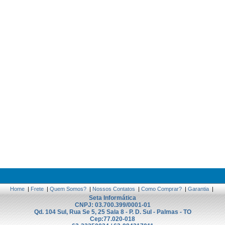
Home
|
Frete
|
Quem Somos?
|
Nossos Contatos
|
Como Comprar?
|
Garantia
|
Seta Informática
CNPJ: 03.700.399/0001-01
Qd. 104 Sul, Rua Se 5, 25 Sala 8 - P. D. Sul - Palmas - TO
Cep:77.020-018